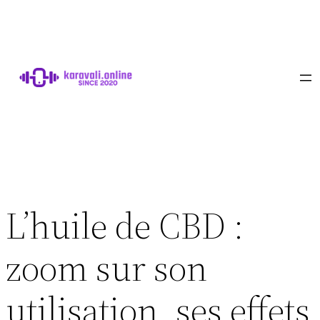
Aller
au
contenu
L’huile de CBD :
zoom sur son
utilisation, ses effets